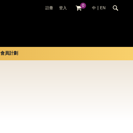
0
|
註冊
登入
中
EN
會員計劃