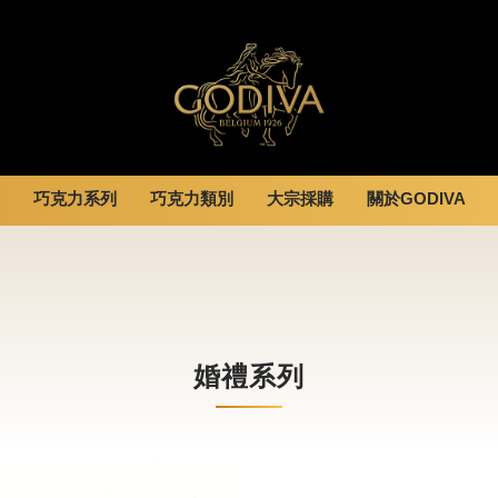
巧克力系列
巧克力類別
大宗採購
關於GODIVA
婚禮系列
GODIVA故事
休閒分享
全部
甜點
全部
企業贈禮
GODVIA巧克力
息
巧克力餅乾
黑巧克力
霜淇淋
GODIVA品質承諾
動
巧克力磚/巧克力豆
牛奶巧克力
飲品
GODIVA大師團隊
G Cube 松露巧克力
白巧克力
蛋糕
婚禮系列
可可粉/咖啡粉
綜合巧克力
可芙
冰淇淋
Cafe
蛋糕