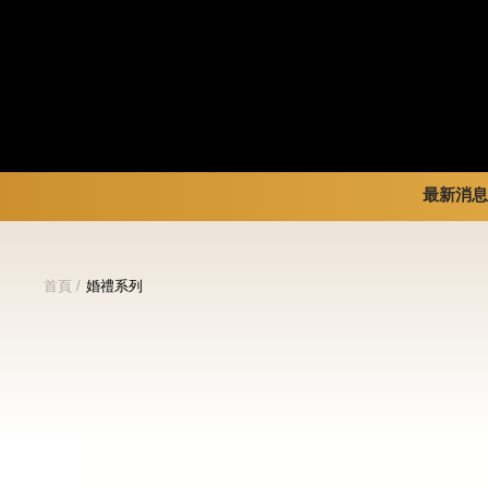
最新消息
暢銷系列
新品 / 季節性商品
全部
首頁
婚禮系列
金裝禮盒
歡聚系列
品牌訊
松露禮盒
百年限定系列
品牌活
片裝禮盒
冰享系列
巧克力珠寶禮盒
玩具總動員
童趣系列
中秋系列
婚禮系列