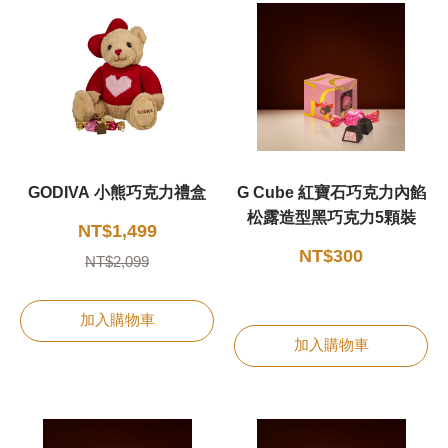
新品 / 季節性商品
歡聚系列
百年限定系列
冰享系列
玩具總動員
GODIVA 小熊巧克力禮盒
G Cube 紅寶石巧克力內餡
中秋系列
松露造型黑巧克力5顆裝
NT$1,499
NT$300
NT$2,099
休閒分享
加入購物車
巧克力餅乾
加入購物車
巧克力磚/巧克力豆
G Cube 松露巧克力
可可粉/咖啡粉