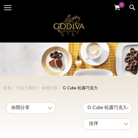
0
婚禮系列
GODIVA故事
全部
全部
全部
企業贈禮
GODVIA巧克力
品牌訊息
黑巧克力
暢銷系列
GODIVA品質承諾
品牌活動
牛奶巧克力
金裝禮盒
GODIVA大師團隊
白巧克力
松露禮盒
綜合巧克力
片裝禮盒
冰淇淋
首頁
巧克力系列
休閒分享
G Cube 松露巧克力
巧克力珠寶禮盒
Cafe
童趣系列
蛋糕
婚禮系列