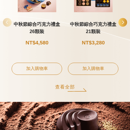
甜點
中秋節綜合巧克力禮盒
中秋節綜合巧克力禮盒
26顆裝
21顆裝
霜淇淋
NT$4,580
NT$3,280
飲品
蛋糕
可芙
加入購物車
加入購物車
查看全部