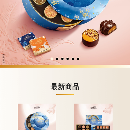
新品 / 季節性商品
歡聚系列
百年限定系列
冰享系列
玩具總動員
中秋系列
休閒分享
最新商品
巧克力餅乾
巧克力磚/巧克力豆
G Cube 松露巧克力
可可粉/咖啡粉