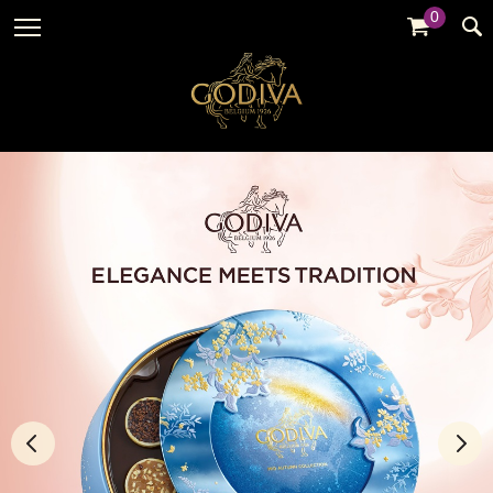
0
婚禮系列
GODIVA故事
全部
全部
全部
企業贈禮
GODVIA巧克力
品牌訊息
黑巧克力
暢銷系列
GODIVA品質承諾
品牌活動
牛奶巧克力
金裝禮盒
GODIVA大師團隊
白巧克力
松露禮盒
綜合巧克力
片裝禮盒
冰淇淋
巧克力珠寶禮盒
Cafe
童趣系列
蛋糕
婚禮系列