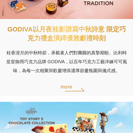
GODIVA以月夜桂影譜寫中秋詩意 限定巧
克力禮盒演繹優雅獻禮時刻
桂香浸月的中秋時節，承載著人們對團圓的真摯期盼。比利時
皇室御用巧克力品牌 GODIVA，以百年巧克力工藝淬鍊可可風
味，為每一次相聚與歡慶增添濃厚節慶氛圍與儀式感。
more