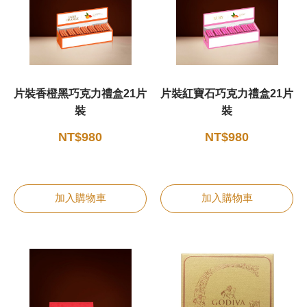
甜點
霜淇淋
片裝香橙黑巧克力禮盒21片
片裝紅寶石巧克力禮盒21片
飲品
裝
裝
蛋糕
NT$980
NT$980
可芙
加入購物車
加入購物車