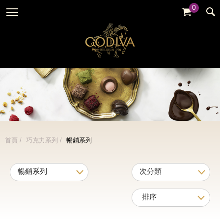
0
婚禮系列
GODIVA故事
全部
全部
全部
企業贈禮
GODVIA巧克力
品牌訊息
黑巧克力
暢銷系列
GODIVA品質承諾
品牌活動
牛奶巧克力
金裝禮盒
GODIVA大師團隊
白巧克力
松露禮盒
綜合巧克力
片裝禮盒
冰淇淋
首頁
巧克力系列
暢銷系列
巧克力珠寶禮盒
Cafe
童趣系列
蛋糕
婚禮系列