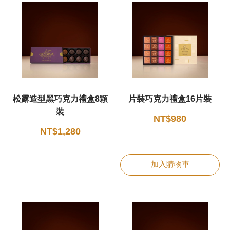
新品 / 季節性商品
歡聚系列
百年限定系列
冰享系列
玩具總動員
松露造型黑巧克力禮盒8顆
片裝巧克力禮盒16片裝
中秋系列
裝
NT$980
NT$1,280
休閒分享
加入購物車
巧克力餅乾
巧克力磚/巧克力豆
G Cube 松露巧克力
可可粉/咖啡粉