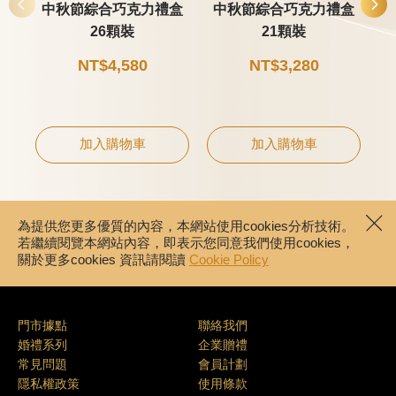
中秋節綜合巧克力禮盒
中秋節綜合巧克力禮盒
26顆裝
21顆裝
NT$4,580
NT$3,280
加入購物車
加入購物車
為提供您更多優質的內容，本網站使用cookies分析技術。
若繼續閱覽本網站內容，即表示您同意我們使用cookies，
關於更多cookies 資訊請閱讀
Cookie Policy
門市據點
聯絡我們
婚禮系列
企業贈禮
常見問題
會員計劃
隱私權政策
使用條款