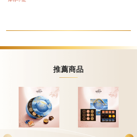
甜點
霜淇淋
飲品
蛋糕
推薦商品
可芙