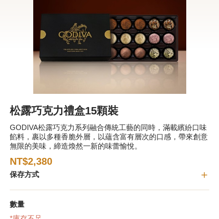
新品 / 季節性商品
歡聚系列
百年限定系列
冰享系列
玩具總動員
中秋系列
松露巧克力禮盒15顆裝
GODIVA松露巧克力系列融合傳統工藝的同時，滿載繽紛口味
餡料，裹以多種香脆外層，以蘊含富有層次的口感，帶來創意
休閒分享
無限的美味，締造煥然一新的味蕾愉悅。
巧克力餅乾
NT$2,380
保存方式
巧克力磚/巧克力豆
G Cube 松露巧克力
數量
可可粉/咖啡粉
*庫存不足