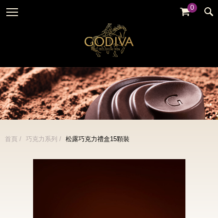
0
婚禮系列
GODIVA故事
全部
全部
全部
企業贈禮
GODVIA巧克力
品牌訊息
黑巧克力
暢銷系列
GODIVA品質承諾
品牌活動
牛奶巧克力
金裝禮盒
GODIVA大師團隊
白巧克力
松露禮盒
綜合巧克力
片裝禮盒
冰淇淋
首頁
巧克力系列
松露巧克力禮盒15顆裝
巧克力珠寶禮盒
Cafe
童趣系列
蛋糕
婚禮系列