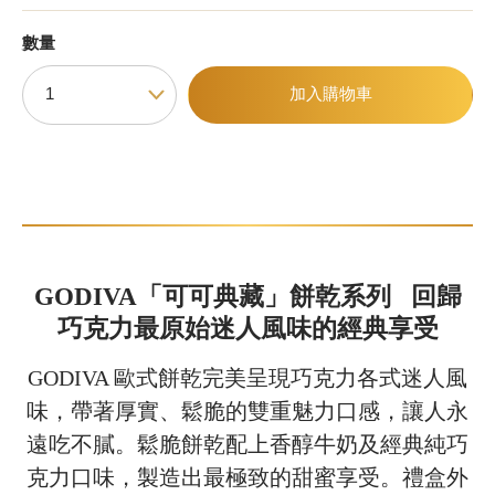
數量
甜點
加入購物車
霜淇淋
飲品
蛋糕
可芙
GODIVA
「可可典藏」餅乾系列 回歸
巧克力最原始迷人風味的經典享受
GODIVA 歐式餅乾完美呈現巧克力各式迷人風
味，帶著厚實、鬆脆的雙重魅力口感，讓人永
遠吃不膩。鬆脆餅乾配上香醇牛奶及經典純巧
克力口味，製造出最極致的甜蜜享受。禮盒外