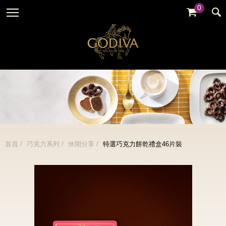
0
婚禮系列
GODIVA故事
全部
全部
全部
企業贈禮
GODVIA巧克力
品牌訊息
黑巧克力
暢銷系列
GODIVA品質承諾
品牌活動
牛奶巧克力
金裝禮盒
GODIVA大師團隊
白巧克力
松露禮盒
綜合巧克力
片裝禮盒
冰淇淋
首頁
巧克力系列
休閒分享
特選巧克力餅乾禮盒46片裝
巧克力珠寶禮盒
Cafe
童趣系列
蛋糕
婚禮系列