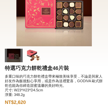
新品 / 季節性商品
歡聚系列
百年限定系列
冰享系列
玩具總動員
中秋系列
特選巧克力餅乾禮盒46片裝
休閒分享
多重口味的巧克力餅乾禮盒帶來極致美味享受，不論是與家人
巧克力餅乾
好友作為飯後點心享用，或是作為送禮驚喜，GODIVA 歐式餅
乾也能為你締造甜蜜溫馨的美好時光。
巧克力磚/巧克力豆
尺寸: W23*H23*D4.5cm
淨重: 348.2g
G Cube 松露巧克力
NT$2,620
可可粉/咖啡粉