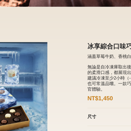
冰享綜合口味巧
涵蓋草莓牛奶、香桃
無論是自冷凍庫取出
的柔滑口感，都展現
建議冷凍至少2小時（-
也可常溫品嚐。一款
官體驗。
NT$1,450
尺寸