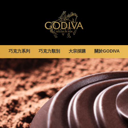
巧克力系列
巧克力類別
大宗採購
關於GODIVA
婚禮系列
GODIVA故事
休閒分享
全部
甜點
全部
企業贈禮
GODVIA巧克力
息
巧克力餅乾
黑巧克力
霜淇淋
GODIVA品質承諾
動
巧克力磚/巧克力豆
牛奶巧克力
飲品
GODIVA大師團隊
G Cube 松露巧克力
白巧克力
蛋糕
可可粉/咖啡粉
綜合巧克力
可芙
冰淇淋
Cafe
蛋糕