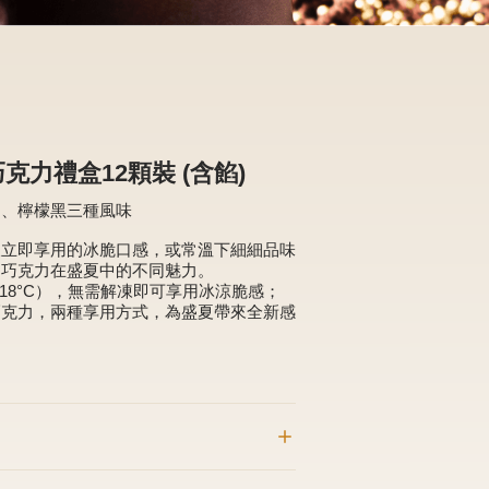
克力禮盒12顆裝 (含餡)
白、檸檬黑三種風味
後立即享用的冰脆口感，或常溫下細細品味
出巧克力在盛夏中的不同魅力。
18°C），無需解凍即可享用冰涼脆感；
巧克力，兩種享用方式，為盛夏帶來全新感