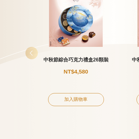
中秋節綜合巧克力禮盒26顆裝
中
NT$4,580
加入購物車