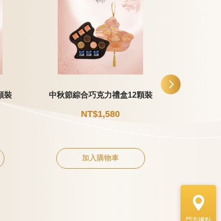
顆裝
中秋節綜合巧克力禮盒12顆裝
中秋節片
NT$1,580
加入購物車
門市據點