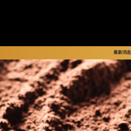
最新消息
暢銷系列
新品 / 季節性商品
全部
金裝禮盒
歡聚系列
品牌訊
松露禮盒
百年限定系列
品牌活
片裝禮盒
冰享系列
巧克力珠寶禮盒
玩具總動員
童趣系列
中秋系列
婚禮系列