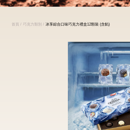
首頁
巧克力類別
冰享綜合口味巧克力禮盒12顆裝 (含餡)