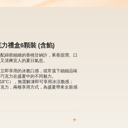
力禮盒6顆裝 (含餡)
搭配綿密細緻的香桃甘納許，果香甜潤、口
明又清爽宜人的夏日氣息。
後立即享用的冰脆口感，或常溫下細細品味
出巧克力在盛夏中的不同魅力。
18°C），無需解凍即可享用冰涼脆感；
巧克力，兩種享用方式，為盛夏帶來全新感