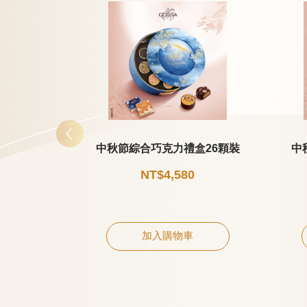
中秋節綜合巧克力禮盒26顆裝
中
NT$4,580
加入購物車