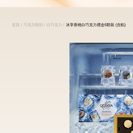
首頁
巧克力類別
白巧克力
冰享香桃白巧克力禮盒6顆裝 (含餡)