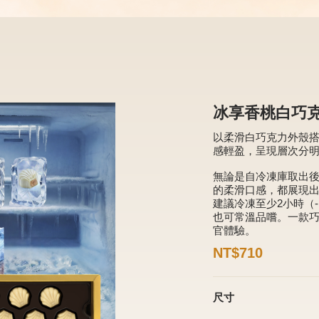
冰享香桃白巧克
以柔滑白巧克力外殼
感輕盈，呈現層次分
無論是自冷凍庫取出
的柔滑口感，都展現
建議冷凍至少2小時（-
也可常溫品嚐。一款
官體驗。
NT$710
尺寸