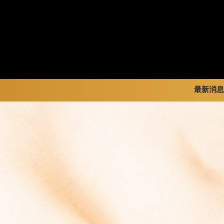
最新消息
暢銷系列
新品 / 季節性商品
全部
金裝禮盒
歡聚系列
品牌訊
松露禮盒
百年限定系列
品牌活
片裝禮盒
冰享系列
巧克力珠寶禮盒
玩具總動員
童趣系列
中秋系列
婚禮系列