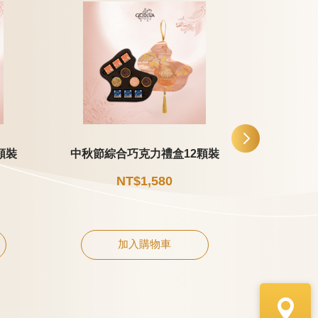
顆裝
中秋節綜合巧克力禮盒12顆裝
中秋節片
NT$1,580
加入購物車