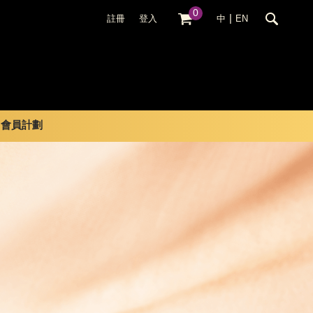
0
|
註冊
登入
中
EN
會員計劃