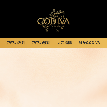
巧克力系列
巧克力類別
大宗採購
關於GODIVA
婚禮系列
GODIVA故事
休閒分享
全部
甜點
全部
企業贈禮
GODVIA巧克力
息
巧克力餅乾
黑巧克力
霜淇淋
GODIVA品質承諾
動
巧克力磚/巧克力豆
牛奶巧克力
飲品
GODIVA大師團隊
G Cube 松露巧克力
白巧克力
蛋糕
可可粉/咖啡粉
綜合巧克力
可芙
冰淇淋
Cafe
蛋糕