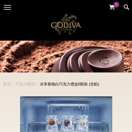
0
婚禮系列
GODIVA故事
全部
全部
全部
企業贈禮
GODVIA巧克力
品牌訊息
黑巧克力
暢銷系列
GODIVA品質承諾
品牌活動
牛奶巧克力
金裝禮盒
GODIVA大師團隊
白巧克力
松露禮盒
綜合巧克力
片裝禮盒
冰淇淋
首頁
巧克力類別
冰享香桃白巧克力禮盒6顆裝 (含餡)
巧克力珠寶禮盒
Cafe
童趣系列
蛋糕
婚禮系列