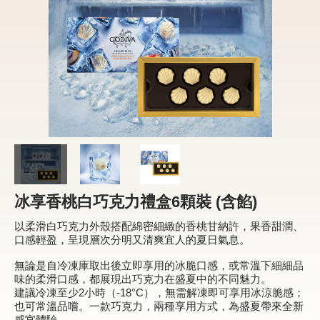
新品 / 季節性商品
歡聚系列
百年限定系列
冰享系列
玩具總動員
中秋系列
冰享香桃白巧克力禮盒6顆裝 (含餡)
休閒分享
以柔滑白巧克力外殼搭配綿密細緻的香桃甘納許，果香甜潤、
巧克力餅乾
口感輕盈，呈現層次分明又清爽宜人的夏日氣息。
巧克力磚/巧克力豆
無論是自冷凍庫取出後立即享用的冰脆口感，或常溫下細細品
味的柔滑口感，都展現出巧克力在盛夏中的不同魅力。
G Cube 松露巧克力
建議冷凍至少2小時（-18°C），無需解凍即可享用冰涼脆感；
也可常溫品嚐。一款巧克力，兩種享用方式，為盛夏帶來全新
可可粉/咖啡粉