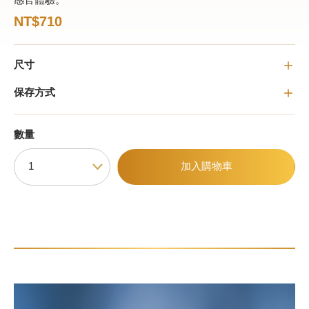
感官體驗。
NT$710
甜點
尺寸
霜淇淋
保存方式
飲品
蛋糕
數量
可芙
加入購物車