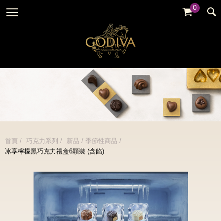
0
婚禮系列
GODIVA故事
全部
全部
全部
企業贈禮
GODVIA巧克力
品牌訊息
黑巧克力
暢銷系列
GODIVA品質承諾
品牌活動
牛奶巧克力
金裝禮盒
GODIVA大師團隊
白巧克力
松露禮盒
綜合巧克力
片裝禮盒
冰淇淋
首頁
巧克力系列
新品 / 季節性商品
巧克力珠寶禮盒
冰享檸檬黑巧克力禮盒6顆裝 (含餡)
Cafe
童趣系列
蛋糕
婚禮系列