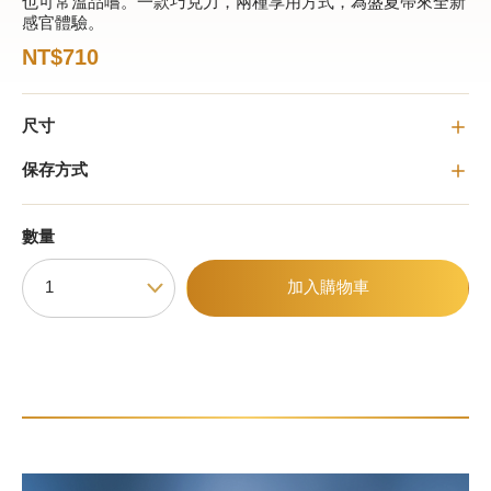
也可常溫品嚐。一款巧克力，兩種享用方式，為盛夏帶來全新
感官體驗。
NT$710
甜點
霜淇淋
尺寸
飲品
保存方式
蛋糕
數量
可芙
加入購物車