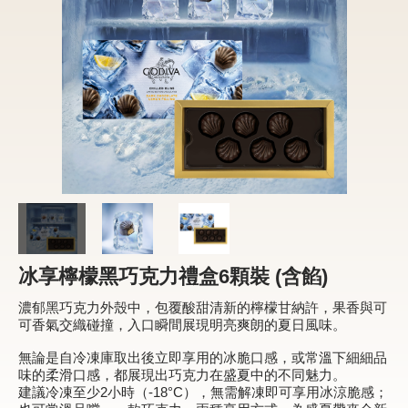
新品 / 季節性商品
歡聚系列
百年限定系列
冰享系列
玩具總動員
中秋系列
休閒分享
冰享檸檬黑巧克力禮盒6顆裝 (含餡)
巧克力餅乾
濃郁黑巧克力外殼中，包覆酸甜清新的檸檬甘納許，果香與可
可香氣交織碰撞，入口瞬間展現明亮爽朗的夏日風味。
巧克力磚/巧克力豆
無論是自冷凍庫取出後立即享用的冰脆口感，或常溫下細細品
G Cube 松露巧克力
味的柔滑口感，都展現出巧克力在盛夏中的不同魅力。
建議冷凍至少2小時（-18°C），無需解凍即可享用冰涼脆感；
可可粉/咖啡粉