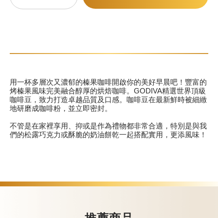
甜點
霜淇淋
飲品
用一杯多層次又濃郁的榛果咖啡開啟你的美好早晨吧！豐富的
烤榛果風味完美融合醇厚的烘焙咖啡。GODIVA精選世界頂級
蛋糕
咖啡豆，致力打造卓越品質及口感。咖啡豆在最新鮮時被細緻
地研磨成咖啡粉，並立即密封。
可芙
不管是在家裡享用、抑或是作為禮物都非常合適，特別是與我
們的松露巧克力或酥脆的奶油餅乾一起搭配實用，更添風味！