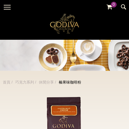
0
婚禮系列
GODIVA故事
全部
全部
全部
企業贈禮
GODVIA巧克力
品牌訊息
黑巧克力
暢銷系列
GODIVA品質承諾
品牌活動
牛奶巧克力
金裝禮盒
GODIVA大師團隊
白巧克力
松露禮盒
綜合巧克力
片裝禮盒
冰淇淋
首頁
巧克力系列
休閒分享
榛果味咖啡粉
巧克力珠寶禮盒
Cafe
童趣系列
蛋糕
婚禮系列