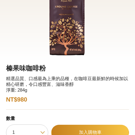
新品 / 季節性商品
歡聚系列
百年限定系列
冰享系列
玩具總動員
中秋系列
榛果味咖啡粉
精選品質、口感最為上乘的品種，在咖啡豆最新鮮的時候加以
精心研磨，令口感豐富、滋味香醇
休閒分享
淨重: 284g
巧克力餅乾
NT$980
巧克力磚/巧克力豆
數量
G Cube 松露巧克力
加入購物車
可可粉/咖啡粉