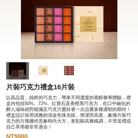
新品 / 季節性商品
歡聚系列
百年限定系列
冰享系列
玩具總動員
中秋系列
片裝巧克力禮盒16片裝
休閒分享
以高品質、純粹的巧克力，帶來不同濃度的香醇奢華體驗，禮
巧克力餅乾
盒內包括50%、72%、紅寶石及香橙黑巧克力，在口中融化的
醉人滋味絕對能滿足巧克力愛好者一次品嘗多種濃郁的期待！
巧克力磚/巧克力豆
禮盒設計採用清雅的淡金色珠光紙，簡潔而高貴，象徵片裝巧
克力的方塊幾何意象時尚大方，更彰顯高雅格調，不管送禮或
G Cube 松露巧克力
自己享用都非常適合！
可可粉/咖啡粉
NT$980