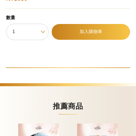
數量
甜點
加入購物車
霜淇淋
飲品
蛋糕
可芙
推薦商品