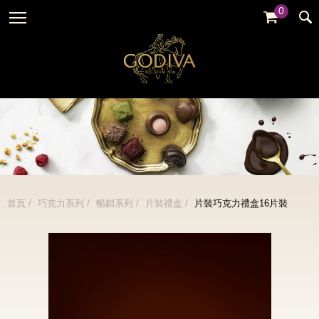
0
婚禮系列
GODIVA故事
全部
全部
全部
企業贈禮
GODVIA巧克力
品牌訊息
黑巧克力
暢銷系列
GODIVA品質承諾
品牌活動
牛奶巧克力
金裝禮盒
GODIVA大師團隊
白巧克力
松露禮盒
綜合巧克力
片裝禮盒
冰淇淋
首頁
巧克力系列
暢銷系列
片裝禮盒
片裝巧克力禮盒16片裝
巧克力珠寶禮盒
Cafe
童趣系列
蛋糕
婚禮系列