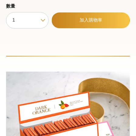
數量
加入購物車
甜點
霜淇淋
飲品
蛋糕
可芙