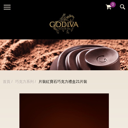
0
婚禮系列
GODIVA故事
全部
全部
全部
企業贈禮
GODVIA巧克力
品牌訊息
黑巧克力
暢銷系列
GODIVA品質承諾
品牌活動
牛奶巧克力
金裝禮盒
GODIVA大師團隊
白巧克力
松露禮盒
綜合巧克力
片裝禮盒
冰淇淋
首頁
巧克力系列
片裝紅寶石巧克力禮盒21片裝
巧克力珠寶禮盒
Cafe
童趣系列
蛋糕
婚禮系列