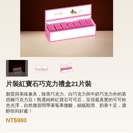
新品 / 季節性商品
歡聚系列
百年限定系列
冰享系列
玩具總動員
中秋系列
片裝紅寶石巧克力禮盒21片裝
休閒分享
顏質與美味兼具，除黑巧克力、白巧克力與牛奶巧克力外的第
巧克力餅乾
四種巧克力豆！甄選純粹紅寶石可可豆，呈現最真實的可可粉
色光澤，自然微甜間帶著莓果微酸，細膩順滑、奶香十足，濃
巧克力磚/巧克力豆
醇恰到好處！
G Cube 松露巧克力
NT$980
可可粉/咖啡粉