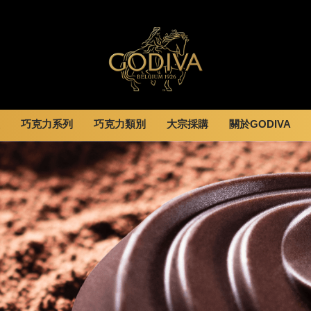
巧克力系列
巧克力類別
大宗採購
關於GODIVA
婚禮系列
GODIVA故事
休閒分享
全部
甜點
全部
企業贈禮
GODVIA巧克力
息
巧克力餅乾
黑巧克力
霜淇淋
GODIVA品質承諾
動
巧克力磚/巧克力豆
牛奶巧克力
飲品
GODIVA大師團隊
G Cube 松露巧克力
白巧克力
蛋糕
可可粉/咖啡粉
綜合巧克力
可芙
冰淇淋
Cafe
蛋糕