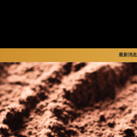
最新消息
暢銷系列
新品 / 季節性商品
全部
金裝禮盒
歡聚系列
品牌訊
松露禮盒
百年限定系列
品牌活
片裝禮盒
冰享系列
巧克力珠寶禮盒
玩具總動員
童趣系列
中秋系列
婚禮系列