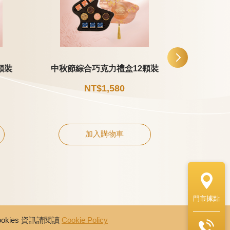
顆裝
中秋節綜合巧克力禮盒12顆裝
中秋節片
NT$1,580
加入購物車
門市據點
kies 資訊請閱讀
Cookie Policy