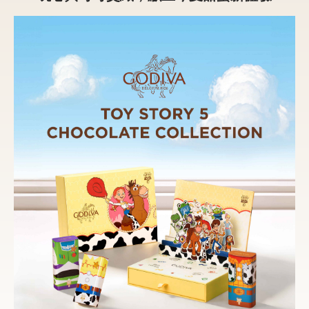
新品 / 季節性商品
歡聚系列
百年限定系列
冰享系列
玩具總動員
中秋系列
休閒分享
巧克力餅乾
巧克力磚/巧克力豆
G Cube 松露巧克力
可可粉/咖啡粉