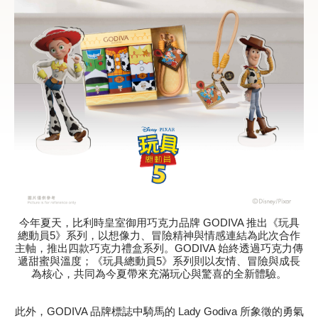
甜點
霜淇淋
飲品
蛋糕
可芙
今年夏天，比利時皇室御用巧克力品牌 GODIVA 推出《玩具
總動員5》系列，以想像力、冒險精神與情感連結為此次合作
主軸，推出四款巧克力禮盒系列。GODIVA 始終透過巧克力傳
遞甜蜜與溫度；《玩具總動員5》系列則以友情、冒險與成長
為核心，共同為今夏帶來充滿玩心與驚喜的全新體驗。
此外，GODIVA 品牌標誌中騎馬的 Lady Godiva 所象徵的勇氣