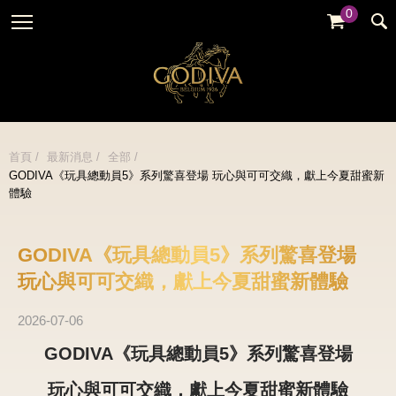
0
婚禮系列
GODIVA故事
全部
全部
全部
企業贈禮
GODVIA巧克力
品牌訊息
黑巧克力
暢銷系列
GODIVA品質承諾
品牌活動
牛奶巧克力
首頁
最新消息
全部
金裝禮盒
GODIVA《玩具總動員5》系列驚喜登場 玩心與可可交織，獻上今夏甜蜜新
GODIVA大師團隊
白巧克力
體驗
松露禮盒
綜合巧克力
片裝禮盒
冰淇淋
GODIVA《玩具總動員5》系列驚喜登場
巧克力珠寶禮盒
玩心與可可交織，獻上今夏甜蜜新體驗
Cafe
童趣系列
蛋糕
2026-07-06
婚禮系列
GODIVA《玩具總動員5》系列驚喜登場
玩心與可可交織，獻上今夏甜蜜新體驗