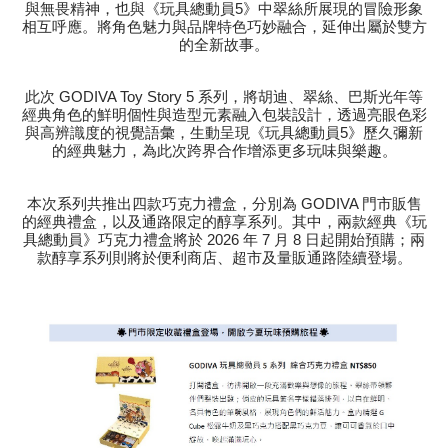
與無畏精神，也與《玩具總動員5》中翠絲所展現的冒險形象
相互呼應。將角色魅力與品牌特色巧妙融合，延伸出屬於雙方
的全新故事。
此次 GODIVA Toy Story 5 系列，將胡迪、翠絲、巴斯光年等
經典角色的鮮明個性與造型元素融入包裝設計，透過亮眼色彩
與高辨識度的視覺語彙，生動呈現《玩具總動員5》歷久彌新
的經典魅力，為此次跨界合作增添更多玩味與樂趣。
本次系列共推出四款巧克力禮盒，分別為 GODIVA 門市販售
的經典禮盒，以及通路限定的醇享系列。其中，兩款經典《玩
具總動員》巧克力禮盒將於 2026 年 7 月 8 日起開始預購；兩
款醇享系列則將於便利商店、超市及量販通路陸續登場。