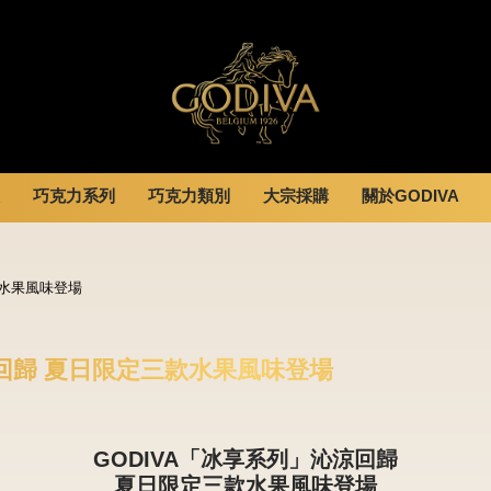
巧克力系列
巧克力類別
大宗採購
關於GODIVA
婚禮系列
GODIVA故事
休閒分享
全部
甜點
全部
企業贈禮
GODVIA巧克力
款水果風味登場
息
巧克力餅乾
黑巧克力
霜淇淋
GODIVA品質承諾
動
巧克力磚/巧克力豆
牛奶巧克力
飲品
GODIVA大師團隊
G Cube 松露巧克力
白巧克力
蛋糕
涼回歸 夏日限定三款水果風味登場
可可粉/咖啡粉
綜合巧克力
可芙
冰淇淋
Cafe
GODIVA「冰享系列」沁涼回歸
蛋糕
夏日限定三款水果風味登場