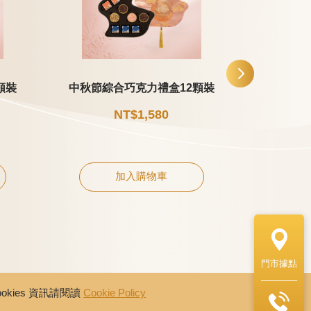
顆裝
中秋節綜合巧克力禮盒12顆裝
中秋節片
NT$1,580
加入購物車
門市據點
kies 資訊請閱讀
Cookie Policy