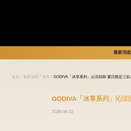
最新消息
暢銷系列
新品 / 季節性商品
全部
首頁
最新消息
全部
GODIVA「冰享系列」沁涼回歸 夏日限定三
金裝禮盒
歡聚系列
品牌訊
松露禮盒
百年限定系列
品牌活
片裝禮盒
冰享系列
GODIVA「冰享系列」沁
巧克力珠寶禮盒
玩具總動員
童趣系列
中秋系列
2026-06-22
婚禮系列