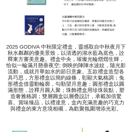
2025 GODIVA 中秋限定禮盒，靈感取自中秋夜月下
秋水粼粼的優美景致，以清透的湖水藍為底色，詮
釋東方審美意趣。禮盒中央，璀璨光輪熠熠生輝，
恰似一輪滿月懸垂夜空; 倒映的陣陣水波紋，隨光影
流動，成就月華如水的節日意象。五款禮盒造型各
具巧思，方形禮盒以簡約線條，彰顯大氣格調；兔
形禮盒借靈動輪廓，勾勒望月意趣；圓形禮盒以圓
滿形態，詮釋月圓人聚；珠飾禮盒用珍珠裝點，塑
造奢雅格調；雙層圓盒以層疊設計，承載加倍驚
喜。賞味臻品，以禮達意，盒內充滿意趣的巧克力
與禮盒的東方意境相襯，為歡聚氛圍增添光彩。