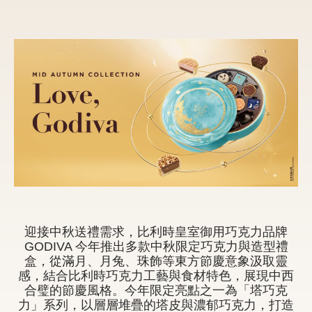
新品 / 季節性商品
歡聚系列
百年限定系列
冰享系列
玩具總動員
中秋系列
休閒分享
巧克力餅乾
迎接中秋送禮需求，比利時皇室御用巧克力品牌
GODIVA 今年推出多款中秋限定巧克力與造型禮
巧克力磚/巧克力豆
盒，從滿月、月兔、珠飾等東方節慶意象汲取靈
感，結合比利時巧克力工藝與食材特色，展現中西
G Cube 松露巧克力
合璧的節慶風格。今年限定亮點之一為「塔巧克
力」系列，以層層堆疊的塔皮與濃郁巧克力，打造
可可粉/咖啡粉