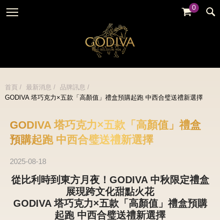
0
婚禮系列
GODIVA故事
全部
全部
全部
企業贈禮
GODVIA巧克力
品牌訊息
黑巧克力
暢銷系列
GODIVA品質承諾
品牌活動
牛奶巧克力
首頁
最新消息
品牌訊息
金裝禮盒
GODIVA 塔巧克力×五款「高顏值」禮盒預購起跑 中西合璧送禮新選擇
GODIVA大師團隊
白巧克力
松露禮盒
綜合巧克力
GODIVA 塔巧克力×五款「高顏值」禮盒
片裝禮盒
冰淇淋
預購起跑 中西合璧送禮新選擇
巧克力珠寶禮盒
Cafe
2025-08-18
童趣系列
蛋糕
從比利時到東方月夜！GODIVA 中秋限定禮盒
婚禮系列
展現跨文化甜點火花
GODIVA 塔巧克力×五款「高顏值」禮盒預購
起跑 中西合璧送禮新選擇