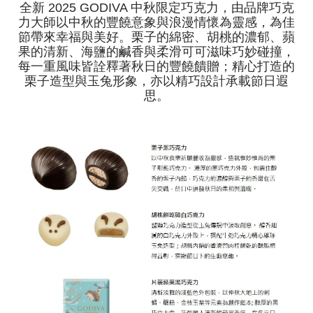
全新 2025 GODIVA 中秋限定巧克力，由品牌巧克
力大師以中秋的豐饒意象與浪漫情懷為靈感，為佳
節帶來幸福與美好。栗子的綿密、胡桃的濃郁、蘋
果的清新、海鹽的鹹香與柔滑可可滋味巧妙碰撞，
每一重風味皆詮釋著秋日的豐饒饋贈；精心打造的
栗子造型與玉兔形象，亦以精巧設計承載節日遐
思。