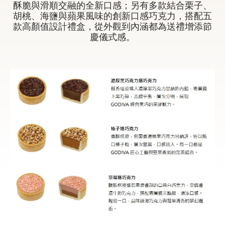
酥脆與滑順交融的全新口感；另有多款結合栗子、
胡桃、海鹽與蘋果風味的創新口感巧克力，搭配五
款高顏值設計禮盒，從外觀到內涵都為送禮增添節
甜點
慶儀式感。
霜淇淋
飲品
蛋糕
可芙