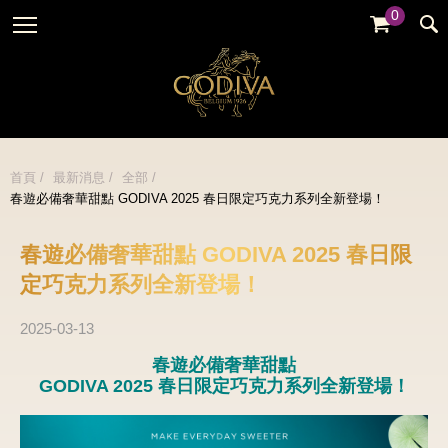
0
婚禮系列
GODIVA故事
全部
全部
全部
企業贈禮
GODVIA巧克力
品牌訊息
黑巧克力
暢銷系列
GODIVA品質承諾
品牌活動
牛奶巧克力
首頁
最新消息
全部
金裝禮盒
春遊必備奢華甜點 GODIVA 2025 春日限定巧克力系列全新登場！
GODIVA大師團隊
白巧克力
松露禮盒
綜合巧克力
春遊必備奢華甜點 GODIVA 2025 春日限
片裝禮盒
冰淇淋
定巧克力系列全新登場！
巧克力珠寶禮盒
Cafe
2025-03-13
童趣系列
蛋糕
春遊必備奢華甜點
婚禮系列
GODIVA 2025 春日限定巧克力系列全新登場！