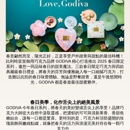
新品 / 季節性商品
歡聚系列
百年限定系列
冰享系列
玩具總動員
春意翩然而至，陽光正好，正是享受戶外踏青與甜點的最佳時機！
中秋系列
比利時皇室御用巧克力品牌 GODIVA 精心打造推出 2025 春日限定
系列，邀您一同品味春日的甜美魔法。
三款春日限定巧克力與四款
典藏級春日禮盒，將春天的芬芳與優雅融入每一口細膩巧克力，打
造難以抗拒的春日味蕾體驗。無論是野餐踏青，還是午後悠閒時
光，GODIVA 都是春遊最佳甜蜜夥伴。
休閒分享
巧克力餅乾
春日美學，化作舌尖上的絕美風景
巧克力磚/巧克力豆
GODIVA 今年春日系列，將春天的美好變成舌尖上的享受！品牌巧
克力大師從大自然中汲取靈感，把濃郁的可可與清新果香、香甜焦
G Cube 松露巧克力
糖結合，讓每一口都是驚喜。更特別的是，巧克力杯頂部盛開的玫
瑰裝飾與嫩綠點綴，就像把春天的活力與浪漫完美封存在每一顆巧
可可粉/咖啡粉
克力中。