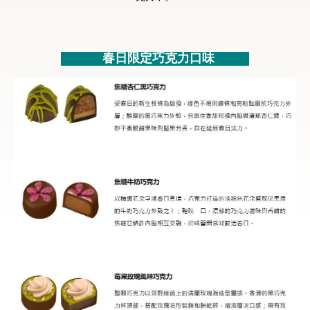
甜點
春日限定巧克力口味
霜淇淋
飲品
蛋糕
可芙