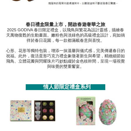
春日禮盒限量上市，開啟春遊奢華之旅
2025 GODIVA 春日限定禮盒，以飛鳥與繁花為設計靈感，描繪春
天萬物復甦的生動畫面。嫩粉色與淡綠色的高級禮盒設計，宛如徜
徉於春日花園，每一款都滿載春意與喜悅。
心形、花形等獨特包裝，增添一抹溫馨與儀式感，完美傳遞春日的
祝福。此外，復活蛋形巧克力禮盒象徵著新生與希望，精緻細節如
飛鳥、立體花瓣與閃耀珠片巧妙點綴於金色枝幹間，呈現一場視覺
與味覺的雙重饗宴。
情人節限定禮盒系列