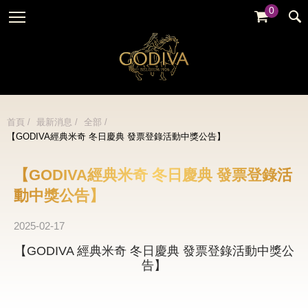
0
婚禮系列
GODIVA故事
全部
全部
全部
企業贈禮
GODVIA巧克力
品牌訊息
黑巧克力
暢銷系列
GODIVA品質承諾
品牌活動
牛奶巧克力
首頁
最新消息
全部
金裝禮盒
【GODIVA經典米奇 冬日慶典 發票登錄活動中獎公告】
GODIVA大師團隊
白巧克力
松露禮盒
綜合巧克力
【GODIVA經典米奇 冬日慶典 發票登錄活
片裝禮盒
冰淇淋
動中獎公告】
巧克力珠寶禮盒
Cafe
2025-02-17
童趣系列
蛋糕
【GODIVA 經典米奇 冬日慶典 發票登錄活動中獎公
婚禮系列
告】