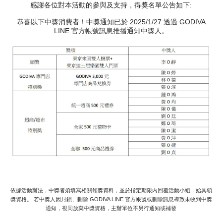
感謝各位對本活動的參與及支持，得獎名單公告如下:
新品 / 季節性商品
恭喜以下中獎消費者！中獎通知已於 2025/1/27 透過 GODIVA
歡聚系列
LINE 官方帳號訊息推播通知中獎人。
百年限定系列
冰享系列
玩具總動員
中秋系列
休閒分享
巧克力餅乾
巧克力磚/巧克力豆
依據活動辦法，中獎者須填寫相關領獎資料，並於指定期限內回覆活動小組，始具領
G Cube 松露巧克力
獎資格。 若中獎人因封鎖、刪除 GODIVA LINE 官方帳號或刪除訊息導致未收到中獎
通知，視同放棄中獎資格，主辦單位不另行通知或補發
可可粉/咖啡粉