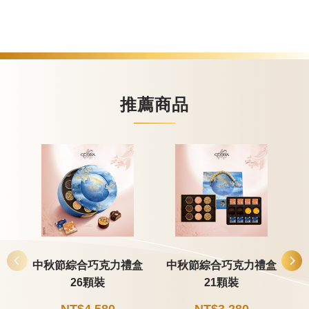
甜點
霜淇淋
推薦商品
飲品
蛋糕
可芙
中秋節綜合巧克力禮盒
中秋節綜合巧克力禮盒
26顆裝
21顆裝