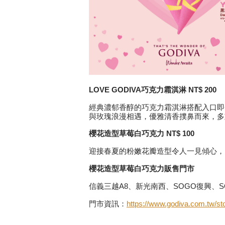
LOVE GODIVA
巧克力霜淇淋 NT$ 200
經典濃郁香醇的巧克力霜淇淋搭配入口即
與玫瑰浪漫相遇，優雅清香撲鼻而來，多
櫻花造型草莓白巧克力 NT$ 100
迎接春夏的粉嫩花瓣造型令人一見傾心，
櫻花造型草莓白巧克力販售門市
信義三越A8、新光南西、SOGO復興
門市資訊：
https://www.godiva.com.tw/st