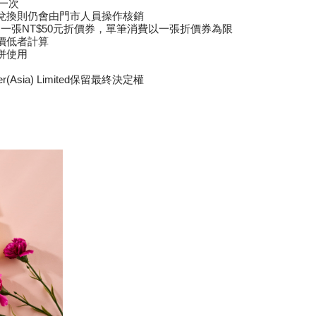
一次
兌換則仍會由門市人員操作核銷
用一張NT$50元折價券，單筆消費以一張折價券為限
價低者計算
併使用
r(Asia) Limited保留最終決定權