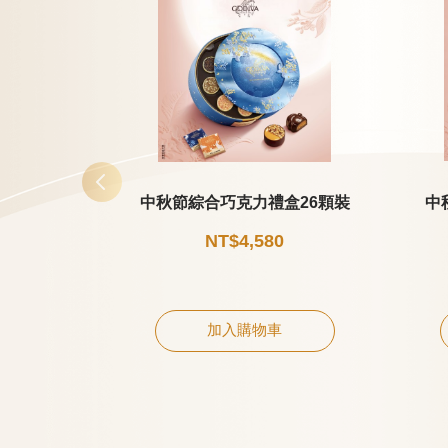
中秋節綜合巧克力禮盒26顆裝
中
NT$4,580
加入購物車