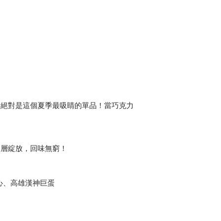
，絕對是這個夏季最吸睛的單品！當巧克力
層層綻放，回味無窮！
心、高雄漢神巨蛋