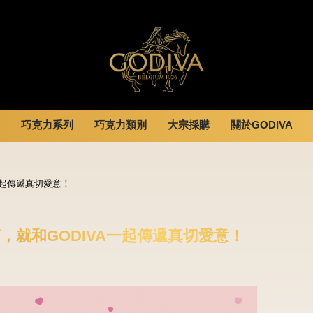
巧克力系列
巧克力類別
大宗採購
關於GODIVA
婚禮系列
GODIVA故事
休閒分享
全部
甜點
全部
企業贈禮
GODVIA巧克力
VA一起傳遞真切愛意！
息
巧克力餅乾
黑巧克力
霜淇淋
GODIVA品質承諾
動
巧克力磚/巧克力豆
牛奶巧克力
飲品
GODIVA大師團隊
G Cube 松露巧克力
白巧克力
蛋糕
初夏季節，就和GODIVA一起傳遞真切愛意！
可可粉/咖啡粉
綜合巧克力
可芙
冰淇淋
Cafe
蛋糕