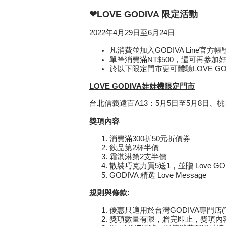
❤LOVE GODIVA 限定活動
2022年4月29日至6月24日
凡消費並加入GODIVA Line官方帳號
單筆消費滿NT$500，還可再參
於以下限定門市更可體驗LOVE 
LOVE GODIVA
娃娃機
限定門市
台北信義遠百A13：5月5日至5月8日、桃
獎項內容
消費滿300折50元折價券
飲品第2杯半價
霜淇淋第2支半價
散裝巧克力買5送1，並贈 Love GO
GODIVA 精選 Love Message
規則與條款
:
優惠只適用於台灣GODIVA專門店(官
獎項數量有限，贈完即止，獎項內