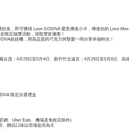
好友，即可獲得 Love GODIVA 愛意傳達小卡，傳達你的 Love Mes
加好友限定抽獎活動，領取豐富優惠！
GODIVA娃娃機，用高品質的巧克力與摯愛一同分享幸福時光！
園台茂：4月29日至5月4日、新竹竹北遠百：4月29日至5月8日、高雄S
DIVA 限定自選禮盒
網、Uber Eats、機場及免稅店除外)
容、贈品口味以現場提供為主