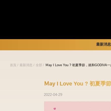
最新消息
暢銷系列
新品 / 季節性商品
全部
首頁
最新消息
全部
Ｍay I Love You ? 初夏季節，就和GODI
金裝禮盒
歡聚系列
品牌訊
松露禮盒
百年限定系列
品牌活
片裝禮盒
冰享系列
Ｍay I Love You ? 
巧克力珠寶禮盒
玩具總動員
童趣系列
中秋系列
2022-04-29
婚禮系列