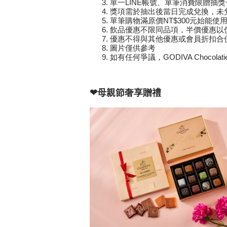
單一LINE帳號、單筆消費限贈抽獎
獎項需於抽出後當日完成兌換，未
單筆購物滿原價NT$300元始能使
飲品優惠不限同品項，半價優惠以
優惠不得與其他優惠或會員折扣合
圖片僅供參考
如有任何爭議，GODIVA Chocolatie
❤母親節奢享贈禮