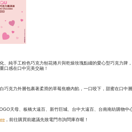
化、純手工粉色巧克力刨花捲片與乾燥玫瑰點綴的愛心型巧克力牌
重口感在口中完美交融！
白巧克力外層包裹著柔滑的草莓焦糖內餡，一口咬下，甜蜜在口中
、SOGO天母、板橋大遠百、新竹巨城、台中大遠百、台南南紡購物中
ore
，前往購買前建議先致電門市詢問庫存喔！