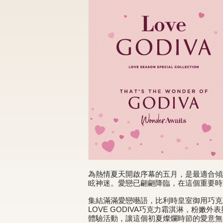
為熱情夏天開啟序幕的五月，是最適合傾
眩神迷。愛戀已翩翩降臨，在這個重要時
集結滿滿愛戀囈語，比利時皇室御用巧克
LOVE GODIVA巧克力霜淇淋，粉嫩
體驗活動，讓這個初夏燦爛時節的愛意無