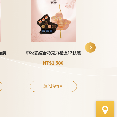
顆裝
中秋節綜合巧克力禮盒12顆裝
中秋節片
NT$1,580
加入購物車