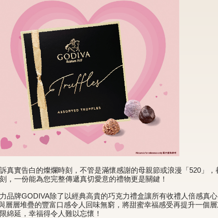
訴真實告白的燦爛時刻，不管是滿懷感謝的母親節或浪漫「520」
刻，一份能為您完整傳遞真切愛意的禮物更是關鍵！
力品牌GODIVA除了以經典高貴的巧克力禮盒讓所有收禮人倍感真
外表與層層堆疊的豐富口感令人回味無窮，將甜蜜幸福感受再提升一個層次！
限綿延，幸福得令人難以忘懷！