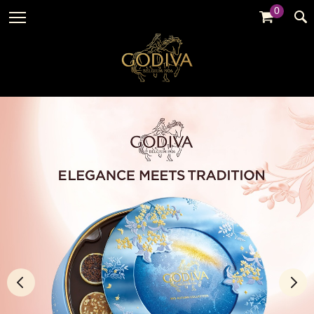
0
婚禮系列
GODIVA故事
全部
全部
全部
企業贈禮
GODVIA巧克力
品牌訊息
黑巧克力
暢銷系列
GODIVA品質承諾
品牌活動
牛奶巧克力
金裝禮盒
GODIVA大師團隊
白巧克力
松露禮盒
綜合巧克力
片裝禮盒
冰淇淋
巧克力珠寶禮盒
Cafe
童趣系列
蛋糕
婚禮系列