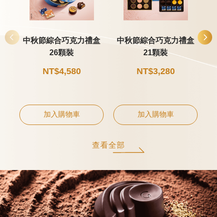
甜點
中秋節綜合巧克力禮盒
中秋節綜合巧克力禮盒
26顆裝
21顆裝
霜淇淋
NT$4,580
NT$3,280
飲品
蛋糕
可芙
加入購物車
加入購物車
查看全部