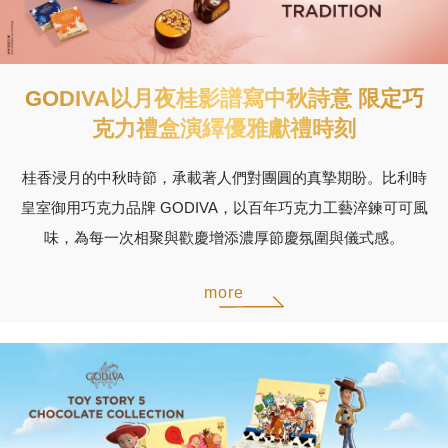
GODIVA以月夜桂影譜寫中秋詩意 限定巧
克力禮盒演繹優雅獻禮時刻
桂香浸月的中秋時節，承載著人們對團圓的真摯期盼。比利時
皇室御用巧克力品牌 GODIVA，以百年巧克力工藝淬鍊可可風
味，為每一次相聚與歡慶增添濃厚節慶氛圍與儀式感。
more