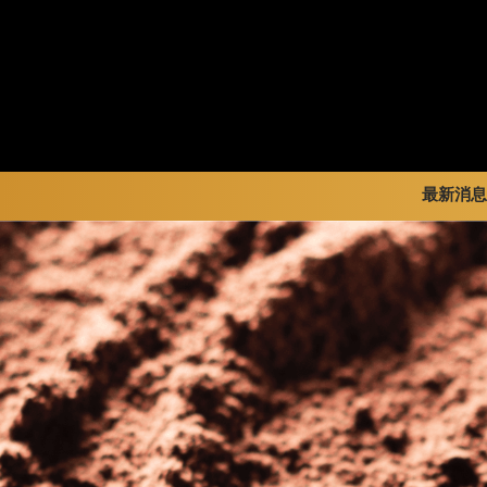
最新消息
暢銷系列
新品 / 季節性商品
全部
金裝禮盒
歡聚系列
品牌訊
松露禮盒
百年限定系列
品牌活
片裝禮盒
冰享系列
巧克力珠寶禮盒
玩具總動員
童趣系列
中秋系列
婚禮系列