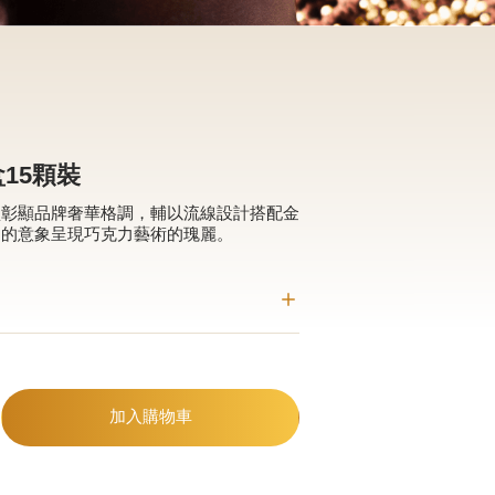
15顆裝
盒彰顯品牌奢華格調，輔以流線設計搭配金
淌的意象呈現巧克力藝術的瑰麗。
加入購物車