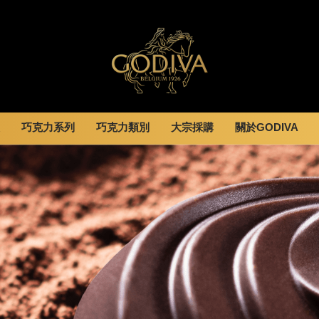
巧克力系列
巧克力類別
大宗採購
關於GODIVA
婚禮系列
GODIVA故事
休閒分享
全部
甜點
全部
企業贈禮
GODVIA巧克力
息
巧克力餅乾
黑巧克力
霜淇淋
GODIVA品質承諾
動
巧克力磚/巧克力豆
牛奶巧克力
飲品
GODIVA大師團隊
G Cube 松露巧克力
白巧克力
蛋糕
可可粉/咖啡粉
綜合巧克力
可芙
冰淇淋
Cafe
蛋糕