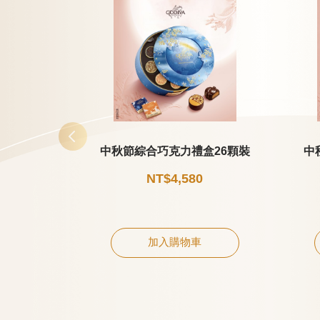
中秋節綜合巧克力禮盒26顆裝
中
NT$4,580
加入購物車