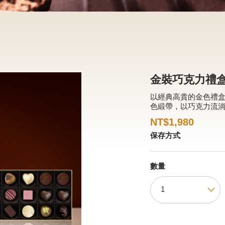
金裝巧克力禮盒
以經典高貴的金色禮
色緞帶，以巧克力流
NT$1,980
保存方式
數量