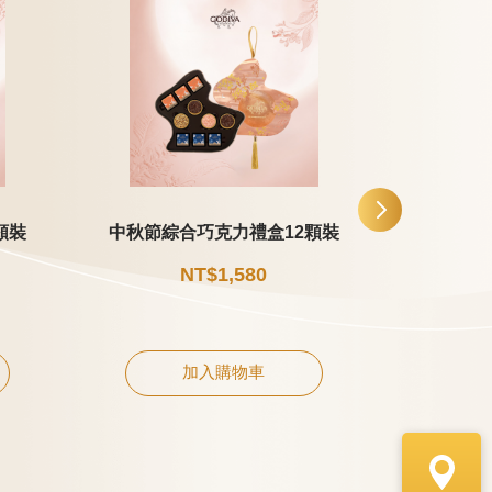
顆裝
中秋節綜合巧克力禮盒12顆裝
中秋節片
NT$1,580
加入購物車