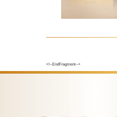
<!--EndFragment-->