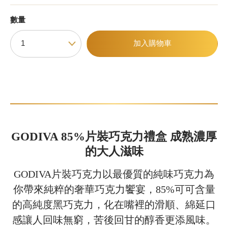
數量
甜點
加入購物車
霜淇淋
飲品
蛋糕
可芙
GODIVA 85%片裝巧克力禮盒 成熟濃厚
的大人滋味
GODIVA片裝巧克力以最優質的純味巧克力為
你帶來純粹的奢華巧克力饗宴，85%可可含量
的高純度黑巧克力，化在嘴裡的滑順、綿延口
感讓人回味無窮，苦後回甘的醇香更添風味。