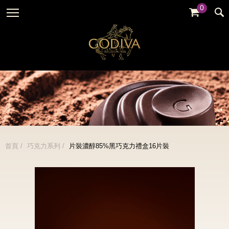
0
婚禮系列
GODIVA故事
全部
全部
全部
企業贈禮
GODVIA巧克力
品牌訊息
黑巧克力
暢銷系列
GODIVA品質承諾
品牌活動
牛奶巧克力
金裝禮盒
GODIVA大師團隊
白巧克力
松露禮盒
綜合巧克力
片裝禮盒
冰淇淋
首頁
巧克力系列
片裝濃醇85%黑巧克力禮盒16片裝
巧克力珠寶禮盒
Cafe
童趣系列
蛋糕
婚禮系列