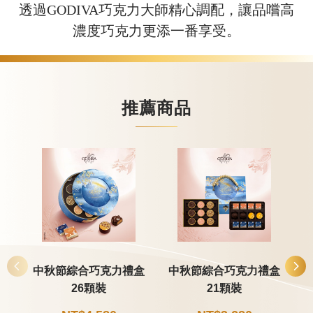
透過GODIVA巧克力大師精心調配，讓品嚐高
濃度巧克力更添一番享受。
推薦商品
中秋節綜合巧克力禮盒
中秋節綜合巧克力禮盒
26顆裝
21顆裝