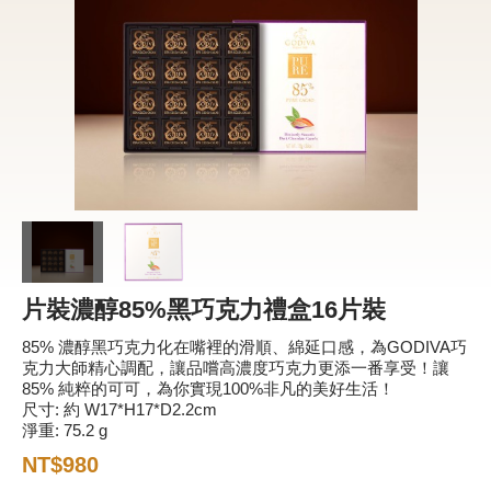
新品 / 季節性商品
歡聚系列
百年限定系列
冰享系列
玩具總動員
中秋系列
片裝濃醇85%黑巧克力禮盒16片裝
休閒分享
85% 濃醇黑巧克力化在嘴裡的滑順、綿延口感，為GODIVA巧
巧克力餅乾
克力大師精心調配，讓品嚐高濃度巧克力更添一番享受！讓
85% 純粹的可可，為你實現100%非凡的美好生活！
巧克力磚/巧克力豆
尺寸: 約 W17*H17*D2.2cm
淨重: 75.2 g
G Cube 松露巧克力
NT$980
可可粉/咖啡粉