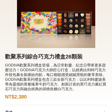
新品 / 季節性商品
歡聚系列
百年限定系列
冰享系列
玩具總動員
中秋系列
歡聚系列綜合巧克力禮盒26顆裝
GODIVA歡聚系列禮盒登場，為日常歡慶、紀念日帶來更多甜
蜜活力！GODIVA巧克力大師匠心打造，以經典比利時巧克力
休閒分享
外殼包裹全新繽紛內餡，每口都能感受細膩滑順的奢享美味。
GODIVA歡聚系列禮盒包含三款全新巧克力：以比利時建築美
巧克力餅乾
學為靈感的香脆臻果牛奶巧克力、創新討喜的黑巧克力酱紅寶
石巧克力與融合經典的胡桃焦糖白巧克力。
巧克力磚/巧克力豆
NT$2,380
G Cube 松露巧克力
可可粉/咖啡粉