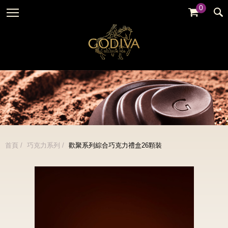
0
婚禮系列
GODIVA故事
全部
全部
全部
企業贈禮
GODVIA巧克力
品牌訊息
黑巧克力
暢銷系列
GODIVA品質承諾
品牌活動
牛奶巧克力
金裝禮盒
GODIVA大師團隊
白巧克力
松露禮盒
綜合巧克力
片裝禮盒
冰淇淋
首頁
巧克力系列
歡聚系列綜合巧克力禮盒26顆裝
巧克力珠寶禮盒
Cafe
童趣系列
蛋糕
婚禮系列