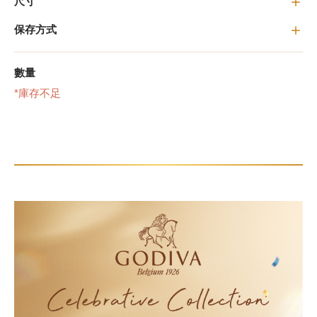
尺寸
保存方式
甜點
數量
霜淇淋
*庫存不足
飲品
蛋糕
可芙