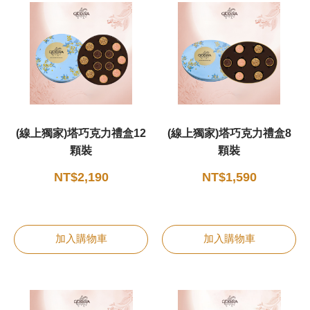
新品 / 季節性商品
歡聚系列
百年限定系列
冰享系列
玩具總動員
(線上獨家)塔巧克力禮盒12
(線上獨家)塔巧克力禮盒8
中秋系列
顆裝
顆裝
NT$2,190
NT$1,590
休閒分享
巧克力餅乾
加入購物車
加入購物車
巧克力磚/巧克力豆
G Cube 松露巧克力
可可粉/咖啡粉