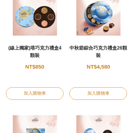
甜點
霜淇淋
飲品
(線上獨家)塔巧克力禮盒4
中秋節綜合巧克力禮盒26顆
顆裝
裝
蛋糕
NT$850
NT$4,580
可芙
加入購物車
加入購物車