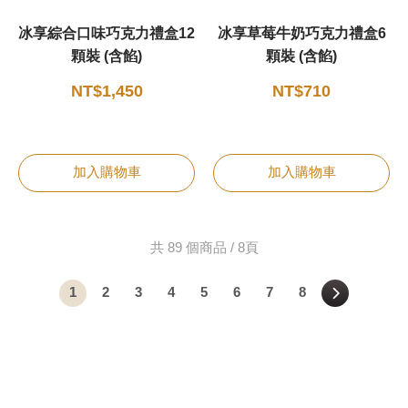
冰享綜合口味巧克力禮盒12
冰享草莓牛奶巧克力禮盒6
顆裝 (含餡)
顆裝 (含餡)
NT$1,450
NT$710
加入購物車
加入購物車
共 89 個商品 / 8頁
1
2
3
4
5
6
7
8