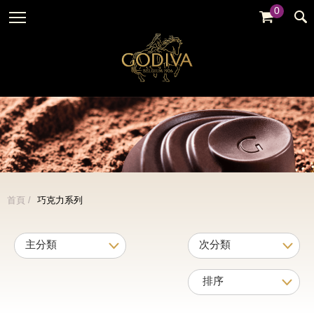
0
婚禮系列
GODIVA故事
全部
全部
全部
企業贈禮
GODVIA巧克力
品牌訊息
黑巧克力
暢銷系列
GODIVA品質承諾
品牌活動
牛奶巧克力
金裝禮盒
GODIVA大師團隊
白巧克力
松露禮盒
綜合巧克力
片裝禮盒
冰淇淋
首頁
巧克力系列
巧克力珠寶禮盒
Cafe
童趣系列
蛋糕
婚禮系列