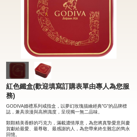
新品 / 季節性商品
歡聚系列
百年限定系列
冰享系列
玩具總動員
中秋系列
紅色鐵盒(歡迎填寫訂購表單由專人為您服
休閒分享
務)
巧克力餅乾
GODIVA婚禮系列戒指盒，以夢幻玫瑰描繪經典”G”的品牌標
巧克力磚/巧克力豆
誌，兼具浪漫與高辨識度，呈現獨一無二品味。
G Cube 松露巧克力
顆顆精美香醇的巧克力，滿載濃情厚意，為您將真摯愛意與慶
賀獻給最愛、最尊敬、最感謝的人，為您帶來終生難忘的雋永
可可粉/咖啡粉
回憶。