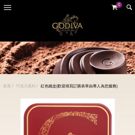
0
婚禮系列
GODIVA故事
全部
全部
全部
企業贈禮
GODVIA巧克力
品牌訊息
黑巧克力
暢銷系列
GODIVA品質承諾
品牌活動
牛奶巧克力
金裝禮盒
GODIVA大師團隊
白巧克力
松露禮盒
綜合巧克力
片裝禮盒
冰淇淋
首頁
巧克力系列
紅色鐵盒(歡迎填寫訂購表單由專人為您服務)
巧克力珠寶禮盒
Cafe
童趣系列
蛋糕
婚禮系列