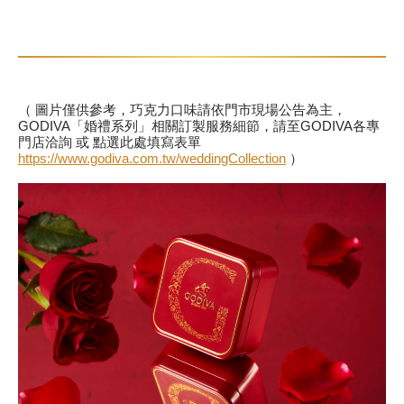
甜點
霜淇淋
（ 圖片僅供參考，巧克力口味請依門市現場公告為主，
GODIVA「婚禮系列」相關訂製服務細節，請至GODIVA各專
飲品
門店洽詢 或 點選此處填寫表單
https://www.godiva.com.tw/weddingCollection
）
蛋糕
可芙