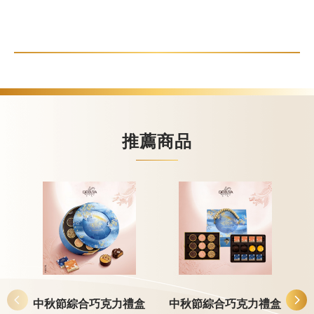
甜點
霜淇淋
飲品
蛋糕
推薦商品
可芙
中秋節綜合巧克力禮盒
中秋節綜合巧克力禮盒