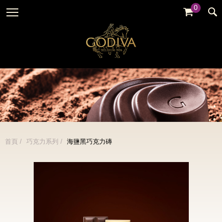
0
婚禮系列
GODIVA故事
全部
全部
全部
企業贈禮
GODVIA巧克力
品牌訊息
黑巧克力
暢銷系列
GODIVA品質承諾
品牌活動
牛奶巧克力
金裝禮盒
GODIVA大師團隊
白巧克力
松露禮盒
綜合巧克力
片裝禮盒
冰淇淋
首頁
巧克力系列
海鹽黑巧克力磚
巧克力珠寶禮盒
Cafe
童趣系列
蛋糕
婚禮系列