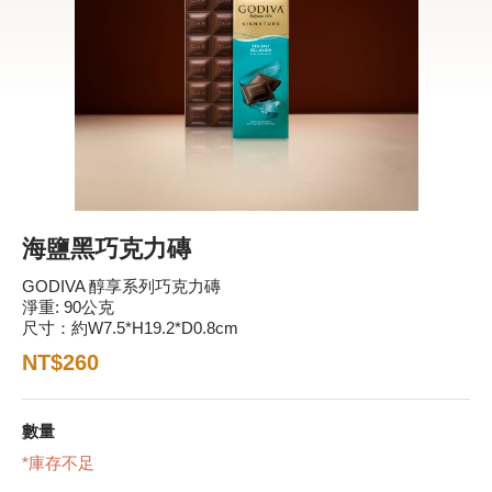
新品 / 季節性商品
歡聚系列
百年限定系列
冰享系列
玩具總動員
中秋系列
海鹽黑巧克力磚
GODIVA 醇享系列巧克力磚
淨重: 90公克
休閒分享
尺寸：約W7.5*H19.2*D0.8cm
巧克力餅乾
NT$260
巧克力磚/巧克力豆
數量
G Cube 松露巧克力
*庫存不足
可可粉/咖啡粉