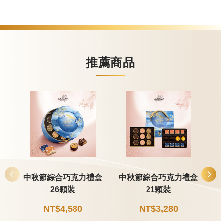
甜點
霜淇淋
推薦商品
飲品
蛋糕
可芙
中秋節綜合巧克力禮盒
中秋節綜合巧克力禮盒
26顆裝
21顆裝
NT$4,580
NT$3,280