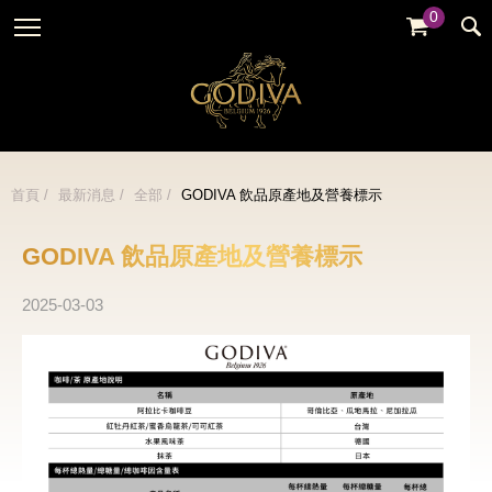
0
婚禮系列
GODIVA故事
全部
全部
全部
企業贈禮
GODVIA巧克力
品牌訊息
黑巧克力
暢銷系列
GODIVA品質承諾
品牌活動
牛奶巧克力
首頁
最新消息
全部
GODIVA 飲品原產地及營養標示
金裝禮盒
GODIVA大師團隊
白巧克力
松露禮盒
GODIVA 飲品原產地及營養標示
綜合巧克力
片裝禮盒
2025-03-03
冰淇淋
巧克力珠寶禮盒
Cafe
童趣系列
蛋糕
婚禮系列