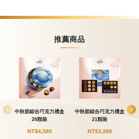
甜點
霜淇淋
推薦商品
飲品
蛋糕
可芙
中秋節綜合巧克力禮盒
中秋節綜合巧克力禮盒
26顆裝
21顆裝
NT$4,580
NT$3,280