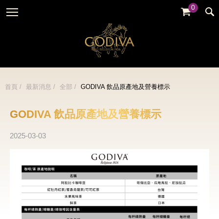
0
婚禮系列
GODIVA故事
全部
全部
全部
企業贈禮
GODVIA巧克力
品牌訊息
黑巧克力
暢銷系列
GODIVA品質承諾
品牌活動
牛奶巧克力
首頁
最新消息
全部
GODIVA 飲品原產地及營養標示
金裝禮盒
GODIVA大師團隊
白巧克力
松露禮盒
GODIVA 飲品原產地及營養標示
綜合巧克力
片裝禮盒
2025-03-03
冰淇淋
巧克力珠寶禮盒
Cafe
童趣系列
蛋糕
婚禮系列