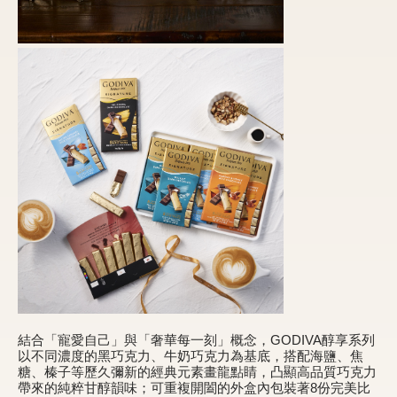
結合「寵愛自己」與「奢華每一刻」概念，GODIVA醇享系列
以不同濃度的黑巧克力、牛奶巧克力為基底，搭配海鹽、焦
糖、榛子等歷久彌新的經典元素畫龍點睛，凸顯高品質巧克力
帶來的純粹甘醇韻味；可重複開闔的外盒內包裝著8份完美比