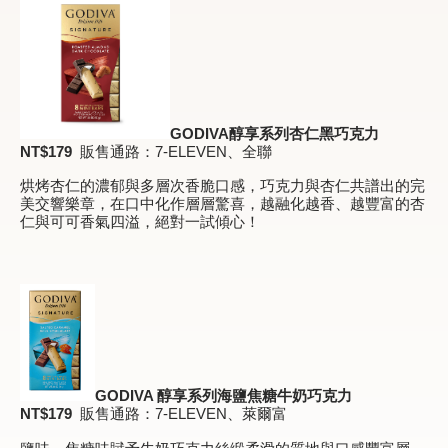
GODIVA
醇享系列杏仁黑巧克力
NT$1
7
9
販售通路：7-ELEVEN、全聯
烘烤杏仁的濃郁與多層次香脆口感，巧克力與杏仁共譜出的完
美交響樂章，在口中化作層層驚喜，越融化越香、越豐富的杏
仁與可可香氣四溢，絕對一試傾心！
GODIVA
醇享系列海鹽焦糖牛奶巧克力
NT$1
79
販售通路：7-ELEVEN、萊爾富