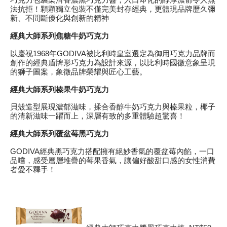
巧克力包裹柔滑香濃黑巧克力醬，入口即化的醇厚濃郁令人無
法抗拒！顆顆獨立包裝不僅完美封存經典，更體現品牌歷久彌
新、不間斷優化與創新的精神
經典大師系列焦糖牛奶巧克力
以慶祝1968年GODIVA被比利時皇室選定為御用巧克力品牌而
創作的經典盾牌形巧克力為設計來源，以比利時國徽意象呈現
的獅子圖案，象徵品牌榮耀與匠心工藝。
經典大師系列榛果牛奶巧克力
貝殼造型展現濃郁滋味，揉合香醇牛奶巧克力與榛果粒，椰子
的清新滋味一躍而上，深層有致的多重體驗超驚喜！
經典大師系列覆盆莓黑巧克力
GODIVA經典黑巧克力搭配擁有絕妙香氣的覆盆莓內餡，一口
品嚐，感受層層堆疊的莓果香氣，讓偏好酸甜口感的女性消費
者愛不釋手！