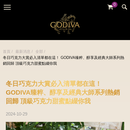
0
婚禮系列
GODIVA故事
全部
全部
全部
企業贈禮
GODVIA巧克力
品牌訊息
黑巧克力
暢銷系列
GODIVA品質承諾
品牌活動
牛奶巧克力
首頁
最新消息
全部
金裝禮盒
冬日巧克力大賞必入清單都在這！ GODIVA臻粹、醇享及經典大師系列熱
GODIVA大師團隊
白巧克力
銷回歸 頂級巧克力甜蜜點綴你我
松露禮盒
綜合巧克力
片裝禮盒
冰淇淋
冬日巧克力大賞必入清單都在這！
巧克力珠寶禮盒
GODIVA臻粹、醇享及經典大師系列熱銷
Cafe
童趣系列
回歸 頂級巧克力甜蜜點綴你我
蛋糕
婚禮系列
2024-10-29