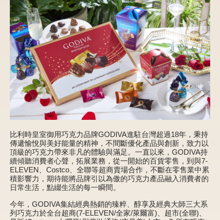
新品 / 季節性商品
歡聚系列
百年限定系列
冰享系列
玩具總動員
中秋系列
比利時皇室御用巧克力品牌GODIVA進駐台灣超過18年，秉持
休閒分享
傳遞愉悅與美好能量的精神，不間斷優化產品與創新，致力以
頂級的巧克力帶來非凡的體驗與滿足。一直以來，GODIVA持
巧克力餅乾
續傾聽消費者心聲，拓展業務，從一開始的百貨零售，到與7-
ELEVEN、Costco、全聯等超商賣場合作，不斷在零售業中累
巧克力磚/巧克力豆
積影響力，期待能將品牌引以為傲的巧克力產品融入消費者的
日常生活，點綴生活的每一瞬間。
G Cube 松露巧克力
今年，GODIVA集結經典熱銷的臻粹、醇享及經典大師三大系
列巧克力於全台超商(7-ELEVEN/全家/萊爾富)、超市(全聯)、
可可粉/咖啡粉