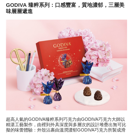
GODIVA
臻粹
系列：
口感豐富，質地濃郁，三層美
味層層遞進
超高人氣的GODIVA臻粹系列巧克力由GODIVA巧克力大師以
精湛工藝製作，由裡到外具深度與多層次的設計堆疊出無可比
擬的味蕾體驗：外殼沾裹由溫潤濃郁GODIVA巧克力所製成滑