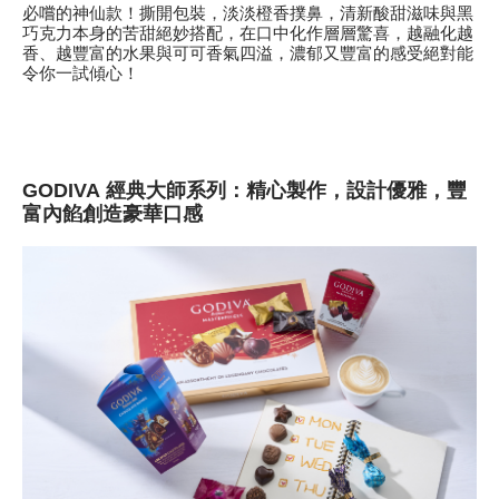
必嚐的神仙款！撕開包裝，淡淡橙香撲鼻，清新酸甜滋味與黑
巧克力本身的苦甜絕妙搭配，在口中化作層層驚喜，越融化越
香、越豐富的水果與可可香氣四溢，濃郁又豐富的感受絕對能
令你一試傾心！
GODIVA
經典大師
系列：精心製作，設計優雅，豐
富內餡創造豪華口感