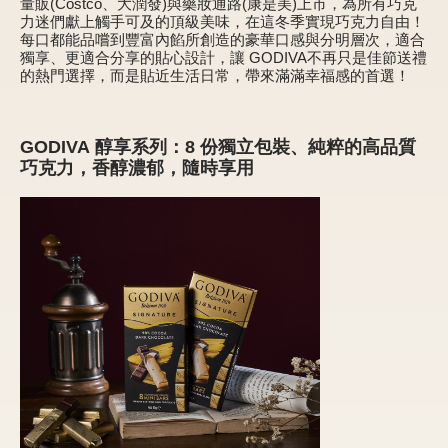
量販(Costco、大潤發)與藥妝通路(康是美)上市，為所有巧克
力迷們獻上觸手可及的頂級美味，在這冬季實現巧克力自由！
每口都能品嚐到豐富內餡所創造的豪華口感與分明層次，適合
獨享、更適合分享的貼心設計，讓 GODIVA不再只是佳節送禮
甜點
的熱門選擇，而是貼近生活日常，帶來滿滿幸福感的首選！
霜淇淋
GODIVA
醇享系列：8 份獨立包裝、純粹的高品質
飲品
巧克力，香醇濃郁，隨時享用
蛋糕
可芙