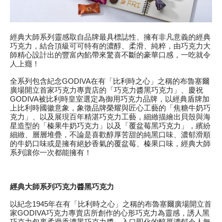
經典大師系列靈感取自品牌最具標誌性、擁有非凡意義的經典
巧克力，結合頂級可可特有的濃醇、柔滑、純粹，由巧克力大
師精心設計出的豐富內餡帶來驚喜不斷的豪華口感，一吃就令
人上癮！
全系列包含紀念GODIVA在有「比利時之心」之稱的布魯塞爾
廣場開立首家巧克力專賣店的「巧克力醬黑巧克力」、慶祝
GODIVA被比利時皇室選定為御用巧克力品牌，以經典盾牌加
上比利時國徽意象，象徵品牌榮耀與匠心工藝的「焦糖牛奶巧
克力」、以及展現百年精湛巧克力工藝，細緻描繪出貝殼與海
星造型的「榛果牛奶巧克力」以及「覆盆莓黑巧克力」，繽紛
細緻、層層堆疊，不論是喜歡醇厚苦甜的純黑口味、濃郁滑順
的牛奶口味或是擁有絕妙香氣的覆盆莓、榛果口味，經典大師
系列讓你一次都能擁有！
經典大師系列巧克力醬黑巧克力
以紀念1945年在有「比利時之心」之稱的布魯塞爾廣場開立首
家GODIVA巧克力專賣店所創作的心形巧克力為靈感，誘人黑