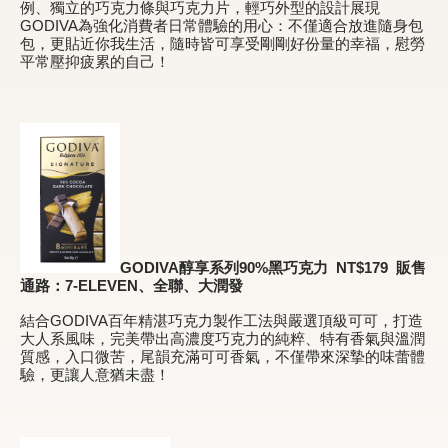
例、獨立的巧克力條與巧克力片，輕巧外型的設計展現
GODIVA為強化消費者日常體驗的用心：不僅適合放進隨身包
包，更貼近你我生活，隨時皆可享受剛剛好份量的幸福，慰勞
平常壓抑疲累的自己！
GODIVA
醇享系列
90%
黑巧克力
NT$1
79
販售
通路：7-ELEVEN、全聯、大潤發
結合GODIVA百年精湛巧克力製作工法與嚴選頂級可可，打造
大人系風味，完美帶出高濃度巧克力的純粹、特有香氣與溫潤
質感，入口微苦，尾韻充滿可可香氣，不僅帶來深摯的味蕾體
驗，更讓人意猶未盡！