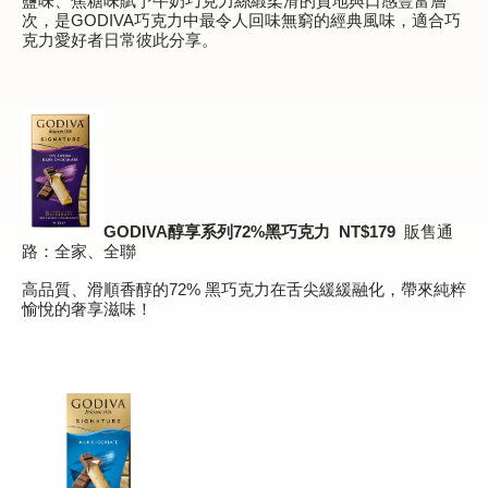
鹽味、焦糖味賦予牛奶巧克力絲緞柔滑的質地與口感豐富層
次，是GODIVA巧克力中最令人回味無窮的經典風味，適合巧
克力愛好者日常彼此分享。
GODIVA
醇享系列
72
%
黑巧克力
NT$1
79
販售通
路：全家、全聯
高品質、滑順香醇的72% 黑巧克力在舌尖緩緩融化，帶來純粹
愉悅的奢享滋味！