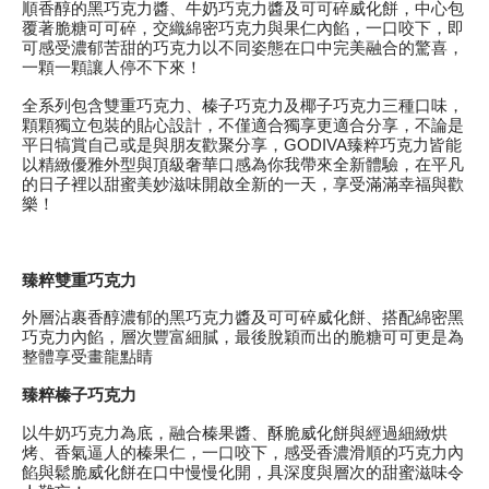
順香醇的黑巧克力醬、牛奶巧克力醬及可可碎威化餅，中心包
覆著脆糖可可碎，交織綿密巧克力與果仁內餡，一口咬下，即
可感受濃郁苦甜的巧克力以不同姿態在口中完美融合的驚喜，
一顆一顆讓人停不下來！
全系列包含雙重巧克力、榛子巧克力及椰子巧克力三種口味，
顆顆獨立包裝的貼心設計，不僅適合獨享更適合分享，不論是
平日犒賞自己或是與朋友歡聚分享，GODIVA臻粹巧克力皆能
以精緻優雅外型與頂級奢華口感為你我帶來全新體驗，在平凡
的日子裡以甜蜜美妙滋味開啟全新的一天，享受滿滿幸福與歡
樂！
臻粹雙重巧克力
外層沾裹香醇濃郁的黑巧克力醬及可可碎威化餅、搭配綿密黑
巧克力內餡，層次豐富細膩，最後脫穎而出的脆糖可可更是為
整體享受畫龍點睛
臻粹榛子巧克力
以牛奶巧克力為底，融合榛果醬、酥脆威化餅與經過細緻烘
烤、香氣逼人的榛果仁，一口咬下，感受香濃滑順的巧克力內
餡與鬆脆威化餅在口中慢慢化開，具深度與層次的甜蜜滋味令