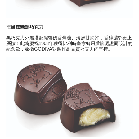
海鹽焦糖黑巧克力
黑巧克力外層搭配濃郁奶香焦糖、海鹽甘納許，香醇濃郁更上
層樓！此為慶祝1968年獲得比利時皇家御用盾牌認證而設計的
紀念款，象徵GODIVA對製作高品質巧克力的堅持。