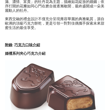
滿、濃情、富貴」的牡丹花為主題，描繪如花綻放的婚姻；依
序打開的花瓣如同心門在磨合後逐漸敞開，最終盛開成一朵美
麗動人的牡丹。
東西交融的禮盒設計不僅充分呈現雍容華麗的典雅氣質，源自
歐洲的頂級巧克力餅乾，更是引領一對對佳偶攜手探索未來甜
蜜生活的最佳享受。
附錄
:
巧克力口味介紹
婚禮系列夾心巧克力介紹