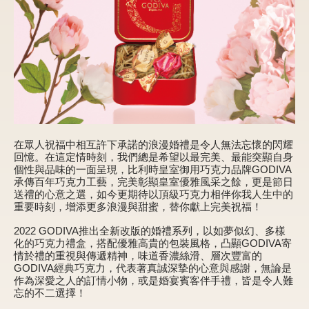
新品 / 季節性商品
歡聚系列
百年限定系列
冰享系列
玩具總動員
中秋系列
在眾人祝福中相互許下承諾的浪漫婚禮是令人無法忘懷的閃耀
回憶。在這定情時刻，我們總是希望以最完美、最能突顯自身
個性與品味的一面呈現，比利時皇室御用巧克力品牌GODIVA
承傳百年巧克力工藝，完美彰顯皇室優雅風采之餘，更是節日
送禮的心意之選，如今更期待以頂級巧克力相伴你我人生中的
休閒分享
重要時刻，增添更多浪漫與甜蜜，替你獻上完美祝福！
巧克力餅乾
2022 GODIVA推出全新改版的婚禮系列，以如夢似幻、多樣
化的巧克力禮盒，搭配優雅高貴的包裝風格，凸顯GODIVA寄
巧克力磚/巧克力豆
情於禮的重視與傳遞精神，味道香濃絲滑、層次豐富的
GODIVA經典巧克力，代表著真誠深摯的心意與感謝，無論是
G Cube 松露巧克力
作為深愛之人的訂情小物，或是婚宴賓客伴手禮，皆是令人難
忘的不二選擇！
可可粉/咖啡粉