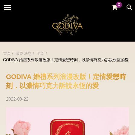
0
婚禮系列
GODIVA故事
全部
全部
全部
企業贈禮
GODVIA巧克力
品牌訊息
黑巧克力
暢銷系列
GODIVA品質承諾
品牌活動
牛奶巧克力
首頁
最新消息
全部
金裝禮盒
GODIVA 婚禮系列浪漫改版！定情愛戀時刻，以濃情巧克力訴說永恆的愛
GODIVA大師團隊
白巧克力
松露禮盒
綜合巧克力
GODIVA 婚禮系列浪漫改版！定情愛戀時
片裝禮盒
冰淇淋
刻，以濃情巧克力訴說永恆的愛
巧克力珠寶禮盒
Cafe
2022-09-22
童趣系列
蛋糕
婚禮系列