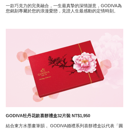
一款巧克力的完美融合，一生最真摯的深情謝意，GODIVA為
您銘刻專屬於您的浪漫愛戀，見證人生最感動的定情時刻。
GODIVA
牡丹花款喜餅禮盒32片裝 NT$1,950
結合東方水墨畫筆韻， GODIVA婚禮系列喜餅禮盒以代表「圓