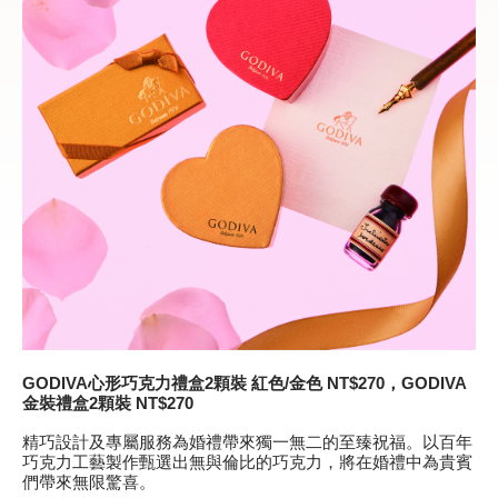
GODIVA
心形巧克力禮盒
2
顆裝
紅色
/
金色
NT$270，GODIVA
金裝禮盒
2
顆裝
NT$270
精巧設計及專屬服務為婚禮帶來獨一無二的至臻祝福。以百年
巧克力工藝製作甄選出無與倫比的巧克力，將在婚禮中為貴賓
們帶來無限驚喜。