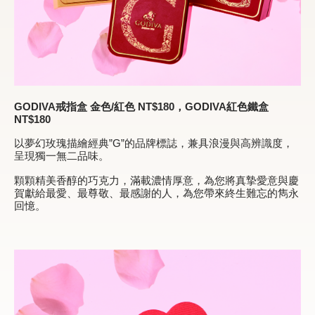
GODIVA
戒指盒 金色/紅色 NT$180，GODIVA紅色鐵盒
NT$180
以夢幻玫瑰描繪經典”G”的品牌標誌，兼具浪漫與高辨識度，
呈現獨一無二品味。
顆顆精美香醇的巧克力，滿載濃情厚意，為您將真摯愛意與慶
賀獻給最愛、最尊敬、最感謝的人，為您帶來終生難忘的雋永
回憶。